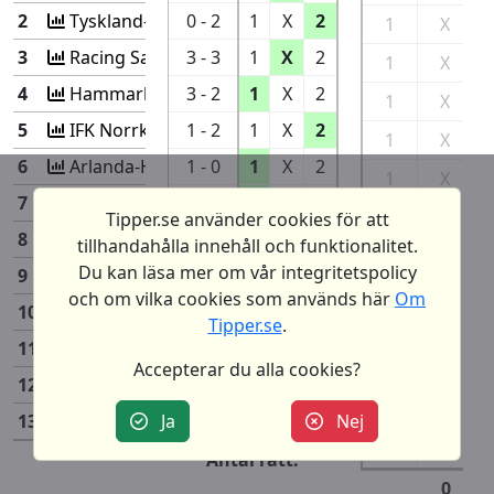
2
Tyskland-Frankrike
0 - 2
1
X
2
1
X
3
Racing Sa-Mirandes
3 - 3
1
X
2
1
X
4
Hammarby-Vittsjö
3 - 2
1
X
2
1
X
5
IFK Norrk-Piteå
1 - 2
1
X
2
1
X
6
Arlanda-Hamm. TFF
1 - 0
1
X
2
1
X
7
Haninge-AFC Eskil
9 - 3
1
X
2
1
X
Tipper.se använder cookies för att
8
Vasalund-Karlstad
1 - 3
1
X
2
tillhandahålla innehåll och funktionalitet.
1
X
Du kan läsa mer om vår integritetspolicy
9
Ljungskil-Jön Södra
2 - 0
1
X
2
1
X
och om vilka cookies som används här
Om
10
Norrby-Hässlehol
1 - 2
1
X
2
Tipper.se
.
1
X
11
Belgien-Wales
4 - 3
1
X
2
Accepterar du alla cookies?
1
X
12
Kroatien-Tjeckien
5 - 1
1
X
2
1
X
13
Estland-Norge
0 - 1
1
X
2
Ja
Nej
1
X
Antal rätt:
0