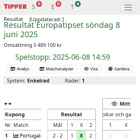
0
0
4
Tipper
S
E
T
Resultat
[Uppdaterad:
]
Resultat Europatipset söndag 8
juni 2025
Omsättning 5 489 100 kr
Spelstopp: 2025-06-08 14:59
Analys
Matchanalyser
Visa
Gardera
System:
Enkelrad
Rader:
1
Mitt spe
Kupong
Resultat
Spikar och garde
Nr
Match
Mål
1
X
2
1
X
1
Portugal-Spanien
2 - 2
1
X
2
1
X