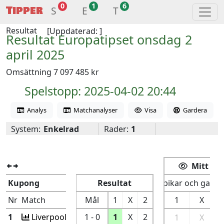
0
1
6
Tipper
S
E
T
Resultat
[Uppdaterad:
]
Resultat Europatipset onsdag 2
april 2025
Omsättning 7 097 485 kr
Spelstopp: 2025-04-02 20:44
Analys
Matchanalyser
Visa
Gardera
System:
Enkelrad
Rader:
1
Mitt spe
Kupong
Resultat
Spikar och garde
Nr
Match
Mål
1
X
2
1
X
1
Liverpool-Everton
1 - 0
1
X
2
1
X