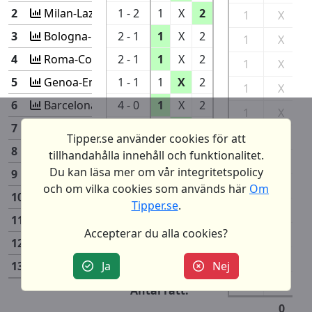
2
Milan-Lazio
1 - 2
1
X
2
1
X
3
Bologna-Cagliari
2 - 1
1
X
2
1
X
4
Roma-Como
2 - 1
1
X
2
1
X
5
Genoa-Empoli
1 - 1
1
X
2
1
X
6
Barcelona-Sociedad
4 - 0
1
X
2
1
X
7
Mallorca-Alavés
1 - 1
1
X
2
1
X
Tipper.se använder cookies för att
8
Osasuna-Valencia
3 - 3
1
X
2
tillhandahålla innehåll och funktionalitet.
1
X
Du kan läsa mer om vår integritetspolicy
9
Augsburg-Freiburg
0 - 0
1
X
2
1
X
och om vilka cookies som används här
Om
10
Lyon-Brest
2 - 1
1
X
2
Tipper.se
.
1
X
11
Auxerre-Strasbour
0 - 1
1
X
2
Accepterar du alla cookies?
1
X
12
GAIS-Norrköpin
0 - 3
1
X
2
1
X
13
AEK Aten-Olympiako
0 - 1
1
X
2
Ja
Nej
1
X
Antal rätt:
0