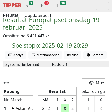
1
0
10
Tipper
S
E
T
Resultat
[Uppdaterad:
]
Resultat Europatipset onsdag 19
februari 2025
Omsättning 6 421 447 kr
Spelstopp: 2025-02-19 20:29
Analys
Matchanalyser
Visa
Gardera
System:
Enkelrad
Rader:
1
Mitt spe
Kupong
Resultat
Spikar och garde
Nr
Match
Mål
1
X
2
1
X
1
Aston V-Liverpool
2 - 2
1
X
2
1
X