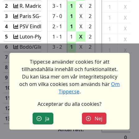
2
R. Madrid-Man City
3 - 1
1
X
2
1
X
3
Paris SG-Brest
7 - 0
1
X
2
1
X
4
PSV Eindh-Juventus
2 - 1
1
X
2
1
X
5
Luton-Plymouth
1 - 1
1
X
2
1
X
6
Bodö/Glim-Twente
3 - 2
1
X
2
1
X
7
Roma-Porto
3 - 2
1
X
2
1
X
Tipper.se använder cookies för att
8
Anderlech-Fenerbahç
2 - 2
1
X
2
tillhandahålla innehåll och funktionalitet.
1
X
Du kan läsa mer om vår integritetspolicy
9
Ajax-Royale Un
0 - 2
1
X
2
1
X
och om vilka cookies som används här
Om
10
Galatasar-AZ Alkmaa
2 - 2
1
X
2
Tipper.se
.
1
X
11
Steaua Bu-PAOK
2 - 0
1
X
2
Accepterar du alla cookies?
1
X
12
Vik Plzen-Ferencvar
3 - 0
1
X
2
1
X
13
Heidenhei-FC Köpenh
1 - 2
1
X
2
Ja
Nej
1
X
Antal rätt:
0