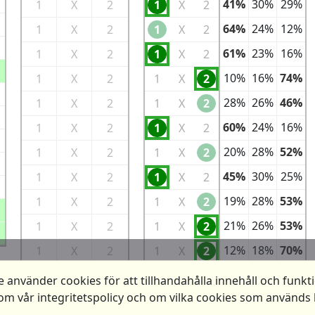
41%
30%
29%
1
X
2
1
X
2
64%
24%
12%
1
X
2
1
X
2
61%
23%
16%
1
X
2
1
X
2
10%
16%
74%
1
X
2
1
X
2
28%
26%
46%
1
X
2
1
X
2
60%
24%
16%
1
X
2
1
X
2
20%
28%
52%
1
X
2
1
X
2
45%
30%
25%
1
X
2
1
X
2
19%
28%
53%
1
X
2
1
X
2
21%
26%
53%
1
X
2
1
X
2
12%
18%
70%
1
X
2
1
X
2
0
9
e använder cookies för att tillhandahålla innehåll och funkti
om vår integritetspolicy och om vilka cookies som används