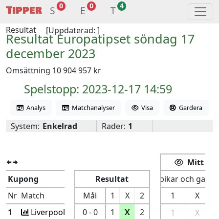
0
0
4
Tipper
S
E
T
Resultat
[Uppdaterad:
]
Resultat Europatipset söndag 17
december 2023
Omsättning 10 904 957 kr
Spelstopp: 2023-12-17 14:59
Analys
Matchanalyser
Visa
Gardera
System:
Enkelrad
Rader:
1
Mitt spe
Kupong
Resultat
Spikar och garde
Nr
Match
Mål
1
X
2
1
X
1
Liverpool-Man Utd
0 - 0
1
X
2
1
X