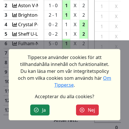
2
Aston V-Man City
1 - 0
1
X
2
1
X
3
Brighton-Brentford
2 - 1
1
X
2
1
X
4
Crystal P-Bournemou
0 - 2
1
X
2
1
X
5
Sheff U-Liverpool
0 - 2
1
X
2
1
X
6
Fulham-Nottingha
5 - 0
1
X
2
1
X
7
Marseille-Lyon
3 - 0
1
X
2
1
X
Tipper.se använder cookies för att
8
Stuttgart-Dortmund
2 - 0
1
X
2
tillhandahålla innehåll och funktionalitet.
1
X
Du kan läsa mer om vår integritetspolicy
9
Hertha Be-Hamburg
2 - 2
1
X
2
1
X
och om vilka cookies som används här
Om
10
Villarrea-Macc Haif
0 - 0
1
X
2
Tipper.se
.
1
X
11
Fiorentin-Parma
2 - 2
1
X
2
Accepterar du alla cookies?
1
X
12
Hearts-Rangers
0 - 1
1
X
2
1
X
13
St. Truid-Gent
0 - 1
1
X
2
Ja
Nej
1
X
Antal rätt:
0